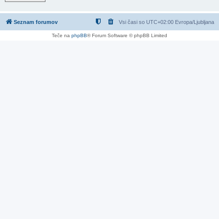
Seznam forumov
Vsi časi so UTC+02:00 Evropa/Ljubljana
Teče na
phpBB
® Forum Software © phpBB Limited