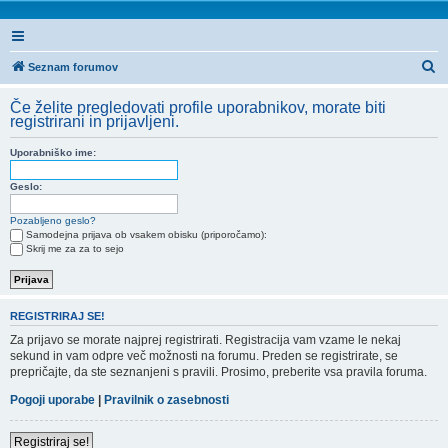
I
Seznam forumov
s
Če želite pregledovati profile uporabnikov, morate biti
k
registrirani in prijavljeni.
a
Uporabniško ime:
n
j
Geslo:
e
Pozabljeno geslo?
Samodejna prijava ob vsakem obisku (priporočamo):
Skrij me za za to sejo
REGISTRIRAJ SE!
Za prijavo se morate najprej registrirati. Registracija vam vzame le nekaj
sekund in vam odpre več možnosti na forumu. Preden se registrirate, se
prepričajte, da ste seznanjeni s pravili. Prosimo, preberite vsa pravila foruma.
Pogoji uporabe
|
Pravilnik o zasebnosti
Registriraj se!