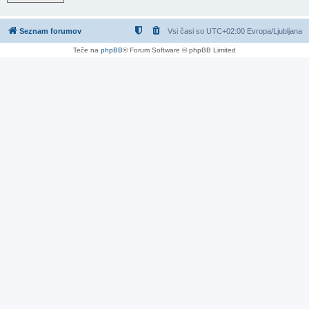
Seznam forumov
Vsi časi so UTC+02:00 Evropa/Ljubljana
Teče na
phpBB
® Forum Software © phpBB Limited