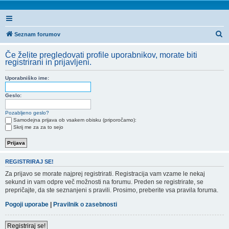
I
Seznam forumov
s
Če želite pregledovati profile uporabnikov, morate biti
k
registrirani in prijavljeni.
a
Uporabniško ime:
n
j
Geslo:
e
Pozabljeno geslo?
Samodejna prijava ob vsakem obisku (priporočamo):
Skrij me za za to sejo
REGISTRIRAJ SE!
Za prijavo se morate najprej registrirati. Registracija vam vzame le nekaj
sekund in vam odpre več možnosti na forumu. Preden se registrirate, se
prepričajte, da ste seznanjeni s pravili. Prosimo, preberite vsa pravila foruma.
Pogoji uporabe
|
Pravilnik o zasebnosti
Registriraj se!