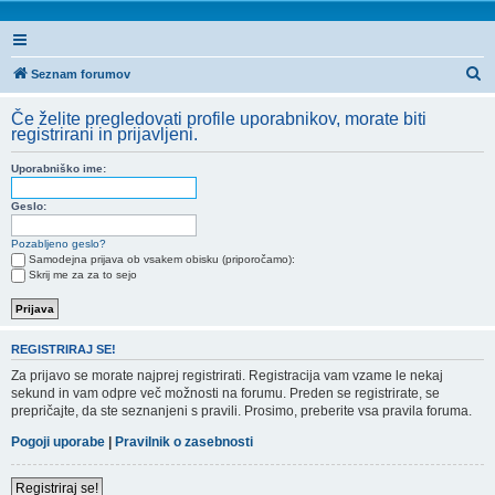
I
Seznam forumov
s
Če želite pregledovati profile uporabnikov, morate biti
k
registrirani in prijavljeni.
a
Uporabniško ime:
n
j
Geslo:
e
Pozabljeno geslo?
Samodejna prijava ob vsakem obisku (priporočamo):
Skrij me za za to sejo
REGISTRIRAJ SE!
Za prijavo se morate najprej registrirati. Registracija vam vzame le nekaj
sekund in vam odpre več možnosti na forumu. Preden se registrirate, se
prepričajte, da ste seznanjeni s pravili. Prosimo, preberite vsa pravila foruma.
Pogoji uporabe
|
Pravilnik o zasebnosti
Registriraj se!