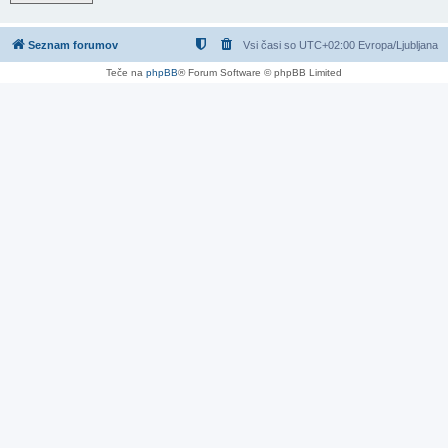
Seznam forumov
Vsi časi so UTC+02:00 Evropa/Ljubljana
Teče na
phpBB
® Forum Software © phpBB Limited