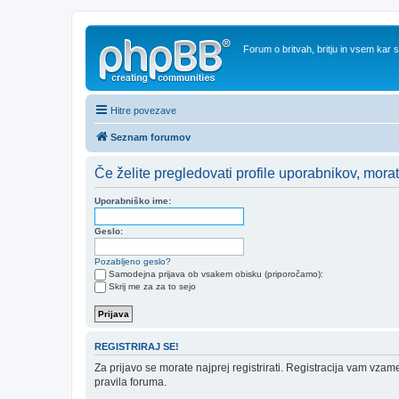
Forum o britvah, britju in vsem kar
Hitre povezave
Seznam forumov
Če želite pregledovati profile uporabnikov, morate b
Uporabniško ime:
Geslo:
Pozabljeno geslo?
Samodejna prijava ob vsakem obisku (priporočamo):
Skrij me za za to sejo
REGISTRIRAJ SE!
Za prijavo se morate najprej registrirati. Registracija vam vzam
pravila foruma.