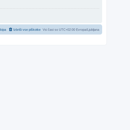
kipa
Izbriši vse piškotke
Vsi časi so UTC+02:00 Evropa/Ljubljana