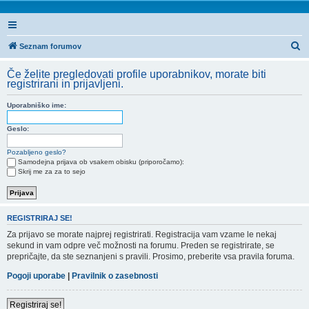
I
Seznam forumov
s
Če želite pregledovati profile uporabnikov, morate biti
k
registrirani in prijavljeni.
a
Uporabniško ime:
n
j
Geslo:
e
Pozabljeno geslo?
Samodejna prijava ob vsakem obisku (priporočamo):
Skrij me za za to sejo
REGISTRIRAJ SE!
Za prijavo se morate najprej registrirati. Registracija vam vzame le nekaj
sekund in vam odpre več možnosti na forumu. Preden se registrirate, se
prepričajte, da ste seznanjeni s pravili. Prosimo, preberite vsa pravila foruma.
Pogoji uporabe
|
Pravilnik o zasebnosti
Registriraj se!