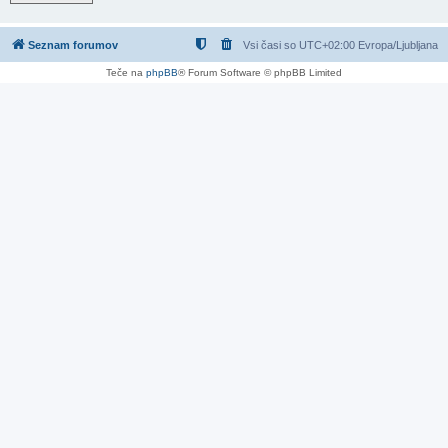
Seznam forumov
Vsi časi so UTC+02:00 Evropa/Ljubljana
Teče na
phpBB
® Forum Software © phpBB Limited