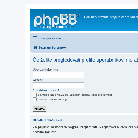
Forum o britvah, britju in vsem kar
Hitre povezave
Seznam forumov
Če želite pregledovati profile uporabnikov, morate b
Uporabniško ime:
Geslo:
Pozabljeno geslo?
Samodejna prijava ob vsakem obisku (priporočamo):
Skrij me za za to sejo
REGISTRIRAJ SE!
Za prijavo se morate najprej registrirati. Registracija vam vzam
pravila foruma.