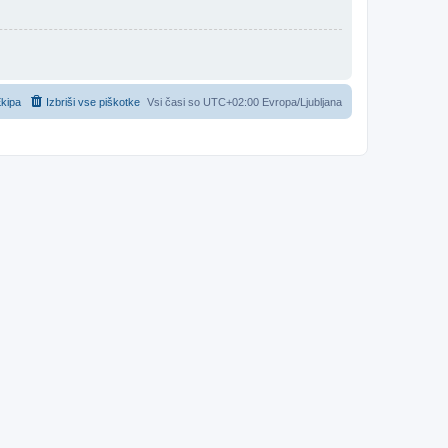
kipa
Izbriši vse piškotke
Vsi časi so UTC+02:00 Evropa/Ljubljana