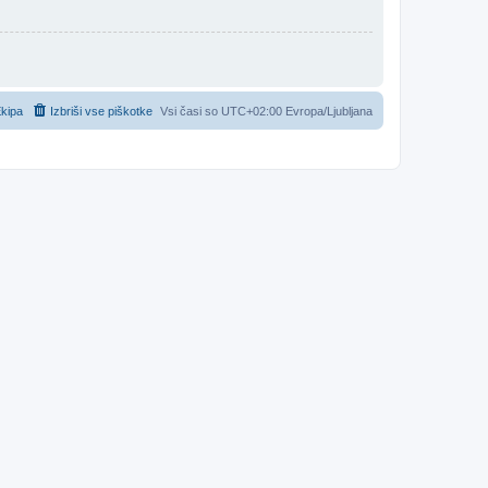
kipa
Izbriši vse piškotke
Vsi časi so UTC+02:00 Evropa/Ljubljana