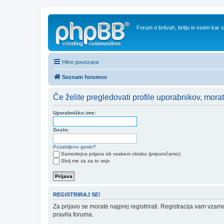
Forum o britvah, britju in vsem kar
Hitre povezave
Seznam forumov
Če želite pregledovati profile uporabnikov, morate b
Uporabniško ime:
Geslo:
Pozabljeno geslo?
Samodejna prijava ob vsakem obisku (priporočamo):
Skrij me za za to sejo
REGISTRIRAJ SE!
Za prijavo se morate najprej registrirati. Registracija vam vzam
pravila foruma.