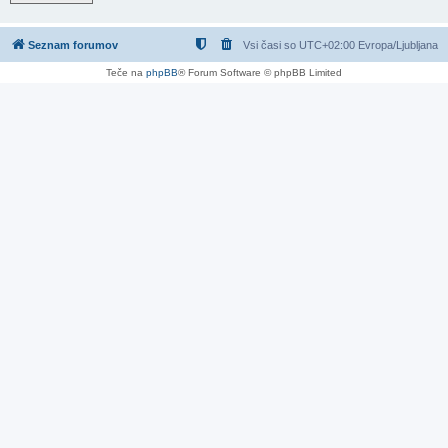
Seznam forumov
Vsi časi so UTC+02:00 Evropa/Ljubljana
Teče na
phpBB
® Forum Software © phpBB Limited