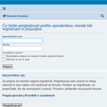
I
Seznam forumov
s
Če želite pregledovati profile uporabnikov, morate biti
k
registrirani in prijavljeni.
a
Uporabniško ime:
n
j
Geslo:
e
Pozabljeno geslo?
Samodejna prijava ob vsakem obisku (priporočamo):
Skrij me za za to sejo
REGISTRIRAJ SE!
Za prijavo se morate najprej registrirati. Registracija vam vzame le nekaj
sekund in vam odpre več možnosti na forumu. Preden se registrirate, se
prepričajte, da ste seznanjeni s pravili. Prosimo, preberite vsa pravila foruma.
Pogoji uporabe
|
Pravilnik o zasebnosti
Registriraj se!