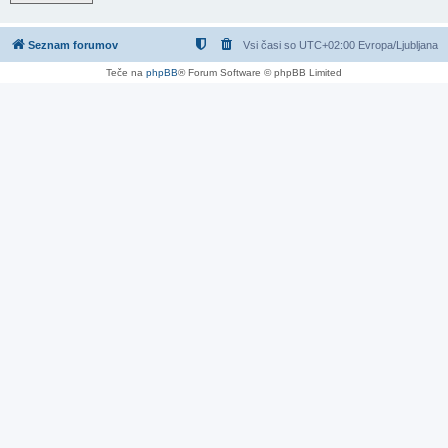
Seznam forumov
Vsi časi so UTC+02:00 Evropa/Ljubljana
Teče na
phpBB
® Forum Software © phpBB Limited