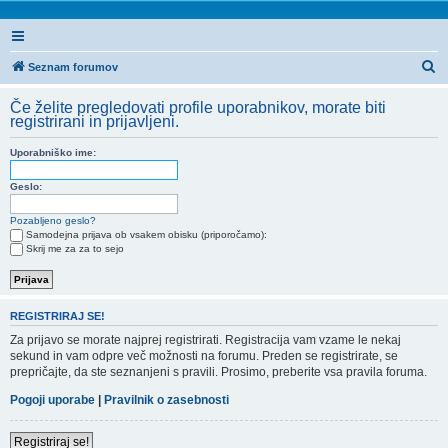
I
Seznam forumov
s
Če želite pregledovati profile uporabnikov, morate biti
k
registrirani in prijavljeni.
a
Uporabniško ime:
n
j
Geslo:
e
Pozabljeno geslo?
Samodejna prijava ob vsakem obisku (priporočamo):
Skrij me za za to sejo
REGISTRIRAJ SE!
Za prijavo se morate najprej registrirati. Registracija vam vzame le nekaj
sekund in vam odpre več možnosti na forumu. Preden se registrirate, se
prepričajte, da ste seznanjeni s pravili. Prosimo, preberite vsa pravila foruma.
Pogoji uporabe
|
Pravilnik o zasebnosti
Registriraj se!