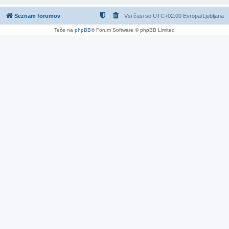
Seznam forumov
Vsi časi so UTC+02:00 Evropa/Ljubljana
Teče na
phpBB
® Forum Software © phpBB Limited