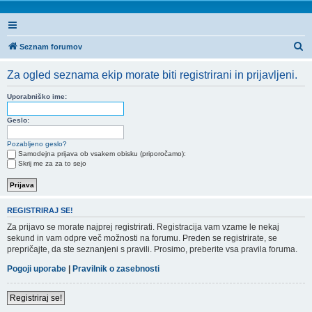
I
Seznam forumov
s
Za ogled seznama ekip morate biti registrirani in prijavljeni.
k
a
Uporabniško ime:
n
Geslo:
j
Pozabljeno geslo?
e
Samodejna prijava ob vsakem obisku (priporočamo):
Skrij me za za to sejo
REGISTRIRAJ SE!
Za prijavo se morate najprej registrirati. Registracija vam vzame le nekaj
sekund in vam odpre več možnosti na forumu. Preden se registrirate, se
prepričajte, da ste seznanjeni s pravili. Prosimo, preberite vsa pravila foruma.
Pogoji uporabe
|
Pravilnik o zasebnosti
Registriraj se!