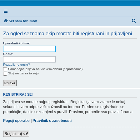
I
Seznam forumov
s
Za ogled seznama ekip morate biti registrirani in prijavljeni.
k
a
Uporabniško ime:
n
Geslo:
j
Pozabljeno geslo?
e
Samodejna prijava ob vsakem obisku (priporočamo):
Skrij me za za to sejo
REGISTRIRAJ SE!
Za prijavo se morate najprej registrirati. Registracija vam vzame le nekaj
sekund in vam odpre več možnosti na forumu. Preden se registrirate, se
prepričajte, da ste seznanjeni s pravili. Prosimo, preberite vsa pravila foruma.
Pogoji uporabe
|
Pravilnik o zasebnosti
Registriraj se!