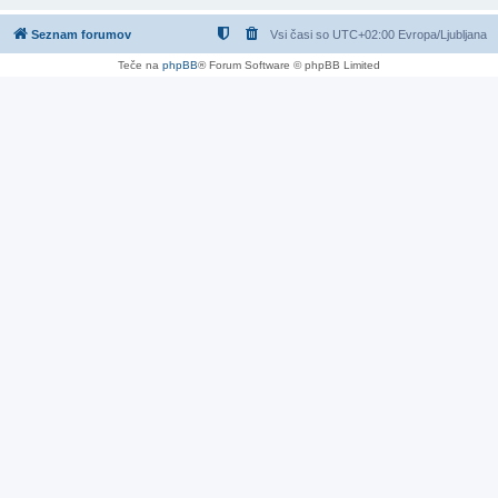
Seznam forumov
Vsi časi so UTC+02:00 Evropa/Ljubljana
Teče na
phpBB
® Forum Software © phpBB Limited