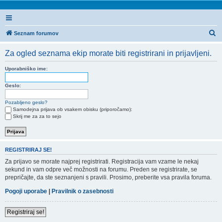
I
Seznam forumov
s
Za ogled seznama ekip morate biti registrirani in prijavljeni.
k
a
Uporabniško ime:
n
Geslo:
j
Pozabljeno geslo?
e
Samodejna prijava ob vsakem obisku (priporočamo):
Skrij me za za to sejo
REGISTRIRAJ SE!
Za prijavo se morate najprej registrirati. Registracija vam vzame le nekaj
sekund in vam odpre več možnosti na forumu. Preden se registrirate, se
prepričajte, da ste seznanjeni s pravili. Prosimo, preberite vsa pravila foruma.
Pogoji uporabe
|
Pravilnik o zasebnosti
Registriraj se!