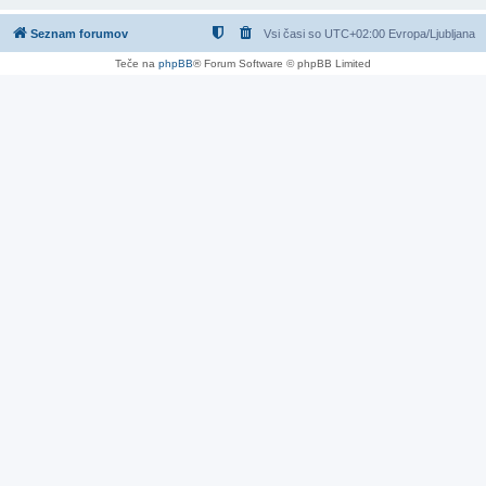
Seznam forumov
Vsi časi so UTC+02:00 Evropa/Ljubljana
Teče na
phpBB
® Forum Software © phpBB Limited