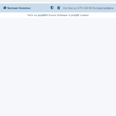
Seznam forumov
Vsi časi so UTC+02:00 Evropa/Ljubljana
Teče na
phpBB
® Forum Software © phpBB Limited