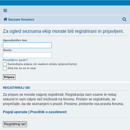
I
Seznam forumov
s
Za ogled seznama ekip morate biti registrirani in prijavljeni.
k
a
Uporabniško ime:
n
Geslo:
j
Pozabljeno geslo?
e
Samodejna prijava ob vsakem obisku (priporočamo):
Skrij me za za to sejo
REGISTRIRAJ SE!
Za prijavo se morate najprej registrirati. Registracija vam vzame le nekaj
sekund in vam odpre več možnosti na forumu. Preden se registrirate, se
prepričajte, da ste seznanjeni s pravili. Prosimo, preberite vsa pravila foruma.
Pogoji uporabe
|
Pravilnik o zasebnosti
Registriraj se!