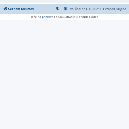
Seznam forumov
Vsi časi so UTC+02:00 Evropa/Ljubljana
Teče na
phpBB
® Forum Software © phpBB Limited