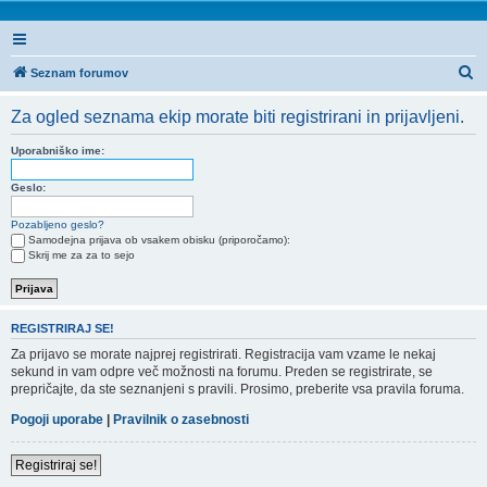
I
Seznam forumov
s
Za ogled seznama ekip morate biti registrirani in prijavljeni.
k
a
Uporabniško ime:
n
Geslo:
j
Pozabljeno geslo?
e
Samodejna prijava ob vsakem obisku (priporočamo):
Skrij me za za to sejo
REGISTRIRAJ SE!
Za prijavo se morate najprej registrirati. Registracija vam vzame le nekaj
sekund in vam odpre več možnosti na forumu. Preden se registrirate, se
prepričajte, da ste seznanjeni s pravili. Prosimo, preberite vsa pravila foruma.
Pogoji uporabe
|
Pravilnik o zasebnosti
Registriraj se!