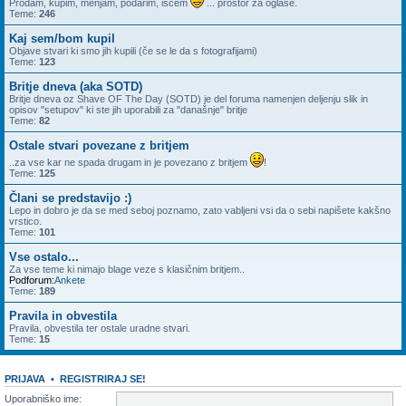
Prodam, kupim, menjam, podarim, iščem
... prostor za oglase.
Teme:
246
Kaj sem/bom kupil
Objave stvari ki smo jih kupili (če se le da s fotografijami)
Teme:
123
Britje dneva (aka SOTD)
Britje dneva oz Shave OF The Day (SOTD) je del foruma namenjen deljenju slik in
opisov "setupov" ki ste jih uporabili za "današnje" britje
Teme:
82
Ostale stvari povezane z britjem
..za vse kar ne spada drugam in je povezano z britjem
!
Teme:
125
Člani se predstavijo :)
Lepo in dobro je da se med seboj poznamo, zato vabljeni vsi da o sebi napišete kakšno
vrstico.
Teme:
101
Vse ostalo...
Za vse teme ki nimajo blage veze s klasičnim britjem..
Podforum:
Ankete
Teme:
189
Pravila in obvestila
Pravila, obvestila ter ostale uradne stvari.
Teme:
15
PRIJAVA
•
REGISTRIRAJ SE!
Uporabniško ime: