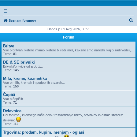
I
Seznam forumov
s
Danes je 09 Avg 2026, 00:51
k
Forum
a
Britve
n
Vse o britvah: katere imamo, katere bi radi imeli, kaksne smo naredili, kaj bi radi vedeli,...
Teme:
81
j
DE & SE brivniki
e
Brivniki/britvice od a do ž...
Teme:
145
Mila, kreme, kozmetika
Vse o milih, kremah in podobnih stvareh...
Teme:
150
Čopiči
Vse o čopičih...
Teme:
71
Delavnica
Del foruma , ki obsega naše delo / restavriranje britev, brivnikov in ostale stvari iz
delavnic
Teme:
112
Trgovina: prodam, kupim, menjam - oglasi