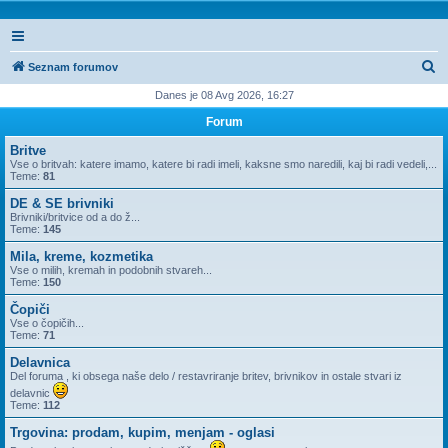
I
Seznam forumov
s
Danes je 08 Avg 2026, 16:27
k
Forum
a
Britve
n
Vse o britvah: katere imamo, katere bi radi imeli, kaksne smo naredili, kaj bi radi vedeli,...
Teme:
81
j
DE & SE brivniki
e
Brivniki/britvice od a do ž...
Teme:
145
Mila, kreme, kozmetika
Vse o milih, kremah in podobnih stvareh...
Teme:
150
Čopiči
Vse o čopičih...
Teme:
71
Delavnica
Del foruma , ki obsega naše delo / restavriranje britev, brivnikov in ostale stvari iz
delavnic
Teme:
112
Trgovina: prodam, kupim, menjam - oglasi