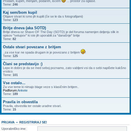
Prodam, kupim, menjam, podarim, iščem
... prostor za oglase.
Teme:
246
Kaj sem/bom kupil
Objave stvari ki smo jih kupili (če se le da s fotografijami)
Teme:
123
Britje dneva (aka SOTD)
Britje dneva oz Shave OF The Day (SOTD) je del foruma namenjen deljenju slik in
opisov "setupov" ki ste jih uporabili za "današnje" britje
Teme:
82
Ostale stvari povezane z britjem
..za vse kar ne spada drugam in je povezano z britjem
!
Teme:
125
Člani se predstavijo :)
Lepo in dobro je da se med seboj poznamo, zato vabljeni vsi da o sebi napišete kakšno
vrstico.
Teme:
101
Vse ostalo...
Za vse teme ki nimajo blage veze s klasičnim britjem..
Podforum:
Ankete
Teme:
189
Pravila in obvestila
Pravila, obvestila ter ostale uradne stvari.
Teme:
15
PRIJAVA
•
REGISTRIRAJ SE!
Uporabniško ime: