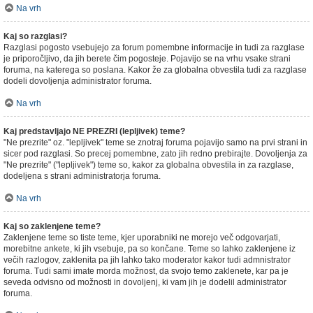
Na vrh
Kaj so razglasi?
Razglasi pogosto vsebujejo za forum pomembne informacije in tudi za razglase
je priporočljivo, da jih berete čim pogosteje. Pojavijo se na vrhu vsake strani
foruma, na katerega so poslana. Kakor že za globalna obvestila tudi za razglase
dodeli dovoljenja administrator foruma.
Na vrh
Kaj predstavljajo NE PREZRI (lepljivek) teme?
"Ne prezrite" oz. "lepljivek" teme se znotraj foruma pojavijo samo na prvi strani in
sicer pod razglasi. So precej pomembne, zato jih redno prebirajte. Dovoljenja za
"Ne prezrite" ("lepljivek") teme so, kakor za globalna obvestila in za razglase,
dodeljena s strani administratorja foruma.
Na vrh
Kaj so zaklenjene teme?
Zaklenjene teme so tiste teme, kjer uporabniki ne morejo več odgovarjati,
morebitne ankete, ki jih vsebuje, pa so končane. Teme so lahko zaklenjene iz
večih razlogov, zaklenita pa jih lahko tako moderator kakor tudi admnistrator
foruma. Tudi sami imate morda možnost, da svojo temo zaklenete, kar pa je
seveda odvisno od možnosti in dovoljenj, ki vam jih je dodelil administrator
foruma.