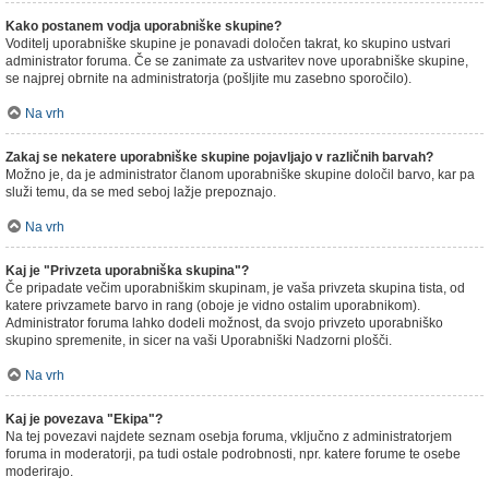
Kako postanem vodja uporabniške skupine?
Voditelj uporabniške skupine je ponavadi določen takrat, ko skupino ustvari
administrator foruma. Če se zanimate za ustvaritev nove uporabniške skupine,
se najprej obrnite na administratorja (pošljite mu zasebno sporočilo).
Na vrh
Zakaj se nekatere uporabniške skupine pojavljajo v različnih barvah?
Možno je, da je administrator članom uporabniške skupine določil barvo, kar pa
služi temu, da se med seboj lažje prepoznajo.
Na vrh
Kaj je "Privzeta uporabniška skupina"?
Če pripadate večim uporabniškim skupinam, je vaša privzeta skupina tista, od
katere privzamete barvo in rang (oboje je vidno ostalim uporabnikom).
Administrator foruma lahko dodeli možnost, da svojo privzeto uporabniško
skupino spremenite, in sicer na vaši Uporabniški Nadzorni plošči.
Na vrh
Kaj je povezava "Ekipa"?
Na tej povezavi najdete seznam osebja foruma, vključno z administratorjem
foruma in moderatorji, pa tudi ostale podrobnosti, npr. katere forume te osebe
moderirajo.