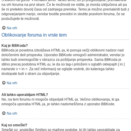
S klikom na gumb "Premakni temo" lahko temo, ko jo pregledujete, premaknete
na vrh foruma na prvi strani. Če te možnosti ne vidite, je morda izključena ali pa
še ni preteklo dovolj časa od zadnjega premika. Temo je možno premakniti tudi z
odgovarjanjem nanjo, vendar bodite previdni in sledite pravilom foruma, če se
poslužujete te možnosti.
Na vrh
Oblikovanje foruma in vrste tem
Kaj je BBKoda?
BBKoda je posebna izboljšava HTML-ja, ki ponuja večji oblikovni nadzor nad
določenimi deli prispevka. Uporabo BBKode omogoči administrator, vendar jo
lahko tudi onemogočite v obrazcu za pošiljanje prispevka. Sama BBKoda je
stilno precej podobna HTML-ju, le da so tag-i priloženi v oglatih oklepajih [ in ]
namesto v < in >. Za več informacij se oglejte vodnik, do katerega lahko
dostopate tudi s strani za objavljanje.
Na vrh
Ali lahko uporabljam HTML?
Ne, na tem forumu ni mogoče objavljati HTML-ja. Večino oblikovanja, ki ga
omogoča uporaba HTML-ja, je lahko nadomeščena z uporabo BBKode.
Na vrh
Kaj so smeški?
Smeški oz. angleško Smilies so majhne podobe, ki jih lahko uporabljate za