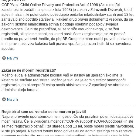
Kaj je COPPA?
COPPA oz. Child Online Privacy and Protection Act of 1998 (Akt o otroški
zasebnosti in zaščiti na spletu iz leta 1998) je zakon v Združenih Državah, ki od
spletnih strani, ki potencialno posedujejo podatke mladostnikov starih pod 13 let,
zahteva pisno potrdilo staršev ali kakšen drug pravni dokument z vsebino, da se
zakoniti skrbnik mladostnika strinja z oddajo osebnih podatkov svojega
oskrbovanca. Če niste prepričani, ali se to tiče vas kot nekoga, ki se želi
registrirati, ali spletne strani, na kateri poskušate z registracijo, se za pomoč
obrnite na pravni svet. Vedite, da phpBB Group ne more nuditi pravnih nasvetov
in ni pravi naslov za kakršna koli pravna vprašanja, razen tistih, ki so navedena
spodaj..
Na vrh
Zakaj se ne morem registrirati?
Možno je, da je administrator blokiral vaš IP naslov ali uporabniško ime, s
katerim se skušate registrirati. Možno je tudi, da je administrator onemogočil
registracijo, da bi preprečil vstop novih obiskovalcev. Z vprašanji se obrnite na
administratorja foruma.
Na vrh
Registriral sem se, vendar se ne morem prijaviti!
Najprej preverite uporabniško ime in geslo. Če sta pravilna, potem obstajata dve
možni težavi. Če je vključena možnost "COPPA support" (COPPA podpora) in ste
se med registracijo označili za starega pod 13 let, boste morali slediti navodilom,
ki ste jih prejeli. Nekateri forumi bodo od vas ali od administratorja celo zahtevali