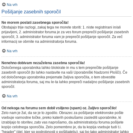
Na vrh
Pošiljanje zasebnih sporočil
Ne morem poslati zasebnega sporočila!
Obstajajo trije razlogi, zakaj tega ne morete storiti: 1. niste registrirani in/ali
prijavljeni, 2. administrator foruma je za ves forum preprečil pošiljanje zasebnih
sporočil, 3. administrator foruma vam je preprečil pošiljanje sporočil. Za več
informacij se obrnite na administratorja foruma.
Na vrh
Nenehno dobivam nezaželena zasebna sporočila!
Določenega uporabnika lahko blokirate in mu s tem preprečite pošiljanje
zasebnih sporočil (to lahko nastavite na vaši Uporabniški Nadzorni Plošči). Če
od določenega uporabnika prejemate žaljiva sporočila, o tem obvestite
administratorja foruma, saj mu le-ta lahko prepreči nadaljno pošiljanje zasebnih
sporočil.
Na vrh
Od nekoga na forumu sem dobil vsiljeno (spam) oz. žaljivo sporočilo!
Zelo nam je žal, da se je to zgodilo. Obrazec za pošiljanje elektronske pošte
vsebuje varnostne točke, preko katerih poskušamo zaslediti uporabnike, ki
izrabljajo to storitev, zato vas naprošamo, da administratorju foruma pošljete
kopijo celotnega sporočila. Zelo pomembno je, da ta kopija vsebuje tudi t.i.
"header" (del, kjer so podrobnosti o pošiljatelju), saj bo tako administrator lahko