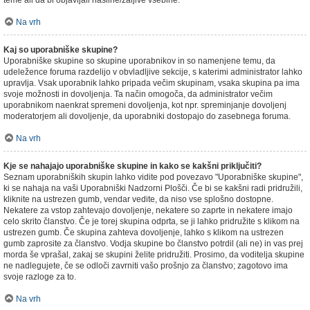
teme ali da bi objavljali nasilne/žaljive vsebine.
Na vrh
Kaj so uporabniške skupine?
Uporabniške skupine so skupine uporabnikov in so namenjene temu, da
udeležence foruma razdelijo v obvladljive sekcije, s katerimi administrator lahko
upravlja. Vsak uporabnik lahko pripada večim skupinam, vsaka skupina pa ima
svoje možnosti in dovoljenja. Ta način omogoča, da administrator večim
uporabnikom naenkrat spremeni dovoljenja, kot npr. spreminjanje dovoljenj
moderatorjem ali dovoljenje, da uporabniki dostopajo do zasebnega foruma.
Na vrh
Kje se nahajajo uporabniške skupine in kako se kakšni priključiti?
Seznam uporabniških skupin lahko vidite pod povezavo "Uporabniške skupine",
ki se nahaja na vaši Uporabniški Nadzorni Plošči. Če bi se kakšni radi pridružili,
kliknite na ustrezen gumb, vendar vedite, da niso vse splošno dostopne.
Nekatere za vstop zahtevajo dovoljenje, nekatere so zaprte in nekatere imajo
celo skrito članstvo. Če je torej skupina odprta, se ji lahko pridružite s klikom na
ustrezen gumb. Če skupina zahteva dovoljenje, lahko s klikom na ustrezen
gumb zaprosite za članstvo. Vodja skupine bo članstvo potrdil (ali ne) in vas prej
morda še vprašal, zakaj se skupini želite pridružiti. Prosimo, da voditelja skupine
ne nadlegujete, če se odloči zavrniti vašo prošnjo za članstvo; zagotovo ima
svoje razloge za to.
Na vrh