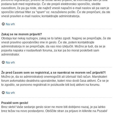
ponovno registracijo, predno se boste lahko prijavili; ta informacija vam je bila
podana tudi med registracijo. Če ste prejeli elektronsko sporočilo, sledite
navodilom, če pa ga niste, ste najbrž vnesli napačni e-mail naslov ali pa vam je
sporočilo izbrisal filter za "spam" oz. nezaželeno pošto. Če ste prepričani, da ste
vnesli pravilen e-mail naslov, kontaktirajte administratorja.
Na vrh
Zakaj se ne morem prijaviti?
Obstaja kar nekaj razlogov, zakaj se to lahko zgodi. Najprej se prepričajte, če ste
vnesli pravilno uporabniško ime in geslo. Če ste, potem kontaktirajte
administratorja in se prepričajte, da vas niso izključili. Možno je tudi, da se je
pojavila napaka v nastavitvah foruma, za kar pa bo moral poskrbeti sam
administrator.
Na vrh
Že pred časom sem se registriral, a se naenkrat ne morem več prijaviti?!
Možno je, da so administratorji onemogočili ali izbrisali Vaš račun. Marsikateri
forum avtomatsko deaktivira uporabnike, kateri niso dosti časa aktivni. Če se je
to zgodilo, se ponovno registrirati in poizkusite biti bolj aktivni na forumu.
Na vrh
Pozabil sem geslo!
Brez skrbi! Vaše sedanje geslo sicer ne more biti dobljeno nazaj, je pa lahko
brez težav na novo postavljeno. Obiščite stran za prijavo in kliknite na
Pozabil