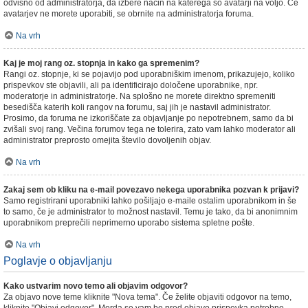
odvisno od administratorja, da izbere način na katerega so avatarji na voljo. Če
avatarjev ne morete uporabiti, se obrnite na administratorja foruma.
Na vrh
Kaj je moj rang oz. stopnja in kako ga spremenim?
Rangi oz. stopnje, ki se pojavijo pod uporabniškim imenom, prikazujejo, koliko
prispevkov ste objavili, ali pa identificirajo določene uporabnike, npr.
moderatorje in administratorje. Na splošno ne morete direktno spremeniti
besedišča katerih koli rangov na forumu, saj jih je nastavil administrator.
Prosimo, da foruma ne izkoriščate za objavljanje po nepotrebnem, samo da bi
zvišali svoj rang. Večina forumov tega ne tolerira, zato vam lahko moderator ali
administrator preprosto omejita število dovoljenih objav.
Na vrh
Zakaj sem ob kliku na e-mail povezavo nekega uporabnika pozvan k prijavi?
Samo registrirani uporabniki lahko pošiljajo e-maile ostalim uporabnikom in še
to samo, če je administrator to možnost nastavil. Temu je tako, da bi anonimnim
uporabnikom preprečili neprimerno uporabo sistema spletne pošte.
Na vrh
Poglavje o objavljanju
Kako ustvarim novo temo ali objavim odgovor?
Za objavo nove teme kliknite "Nova tema". Če želite objaviti odgovor na temo,