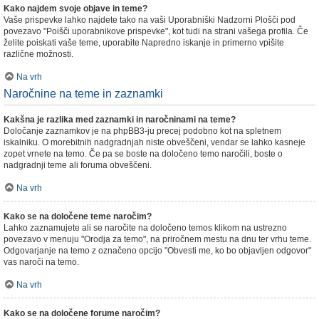
Kako najdem svoje objave in teme?
Vaše prispevke lahko najdete tako na vaši Uporabniški Nadzorni Plošči pod
povezavo "Poišči uporabnikove prispevke", kot tudi na strani vašega profila. Če
želite poiskati vaše teme, uporabite Napredno iskanje in primerno vpišite
različne možnosti.
Na vrh
Naročnine na teme in zaznamki
Kakšna je razlika med zaznamki in naročninami na teme?
Določanje zaznamkov je na phpBB3-ju precej podobno kot na spletnem
iskalniku. O morebitnih nadgradnjah niste obveščeni, vendar se lahko kasneje
zopet vrnete na temo. Če pa se boste na določeno temo naročili, boste o
nadgradnji teme ali foruma obveščeni.
Na vrh
Kako se na določene teme naročim?
Lahko zaznamujete ali se naročite na določeno temos klikom na ustrezno
povezavo v menuju "Orodja za temo", na priročnem mestu na dnu ter vrhu teme.
Odgovarjanje na temo z označeno opcijo "Obvesti me, ko bo objavljen odgovor"
vas naroči na temo.
Na vrh
Kako se na določene forume naročim?