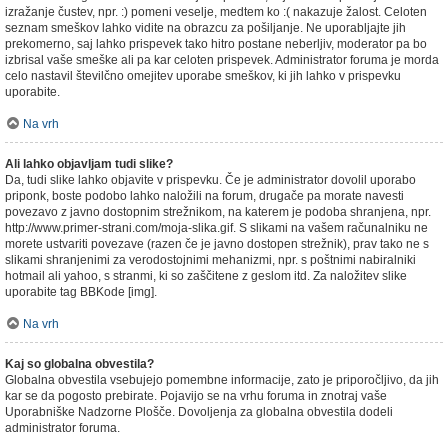
izražanje čustev, npr. :) pomeni veselje, medtem ko :( nakazuje žalost. Celoten
seznam smeškov lahko vidite na obrazcu za pošiljanje. Ne uporabljajte jih
prekomerno, saj lahko prispevek tako hitro postane neberljiv, moderator pa bo
izbrisal vaše smeške ali pa kar celoten prispevek. Administrator foruma je morda
celo nastavil številčno omejitev uporabe smeškov, ki jih lahko v prispevku
uporabite.
Na vrh
Ali lahko objavljam tudi slike?
Da, tudi slike lahko objavite v prispevku. Če je administrator dovolil uporabo
priponk, boste podobo lahko naložili na forum, drugače pa morate navesti
povezavo z javno dostopnim strežnikom, na katerem je podoba shranjena, npr.
http://www.primer-strani.com/moja-slika.gif. S slikami na vašem računalniku ne
morete ustvariti povezave (razen če je javno dostopen strežnik), prav tako ne s
slikami shranjenimi za verodostojnimi mehanizmi, npr. s poštnimi nabiralniki
hotmail ali yahoo, s stranmi, ki so zaščitene z geslom itd. Za naložitev slike
uporabite tag BBKode [img].
Na vrh
Kaj so globalna obvestila?
Globalna obvestila vsebujejo pomembne informacije, zato je priporočljivo, da jih
kar se da pogosto prebirate. Pojavijo se na vrhu foruma in znotraj vaše
Uporabniške Nadzorne Plošče. Dovoljenja za globalna obvestila dodeli
administrator foruma.