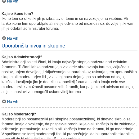
Na vrh
Kaj so ikone tem?
Ikone tem so slike, ki jih je izbral avtor teme in se navezujejo na vsebino. Ali
lahko ikone tem uporabljate ali ne, je odvisno od možnosti oz. dovoljenj, ki vam
jih je odobril administrator foruma.
Na vrh
Uporabniški nivoji in skupine
Kaj so Administratorji?
Administratorji so tisti člani, ki imajo največjo stopnjo nadzora nad celotnim
forumom. Ti člani lahko nadzorujejo vse dele obratovanja foruma, vključno z
nastavljanjem dovoljenj, izključevanjem uporabnikov, ustvarjanjem uporabniških
skupin ali moderatorjev itd., vsa ta njihova dejanja pa so odvisna od tega,
kakšna dovoljenja jim je dodelil ustanovitelj foruma. Lahko imajo celo vse
moderatorske zmožnosti posameznih forumih, kar pa je zopet odvisno od tega,
ali je te nastavitve omogočil ustanovitelj foruma.
Na vrh
Kaj so Moderatorji?
Moderatorji so posamezniki (ali skupine posameznikov), ki dnevno skrbijo za
forume. Imajo dovoljenje, da prispevke preoblikujejo ali zbrišejo in da zaklenejo,
odklenejo, premaknejo, razdelijo ali izbrišejo teme na forumu, ki ga moderirajo.
V spolšnem so torej moderatorji tisti, ki preprečujejo, da bi uporabniki skrenili s