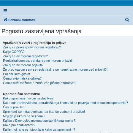
I
Seznam forumov
s
Pogosto zastavljena vprašanja
k
a
Vprašanja v zvezi z registracijo in prijavo
Zakaj se pravzaprav moram registrirati?
n
Kaj je COPPA?
j
Zakaj se ne morem registrirati?
Registriral sem se, vendar se ne morem prijaviti!
e
Zakaj se ne morem prijaviti?
Že pred časom sem se registriral, a se naenkrat ne morem več prijaviti?!
Pozabil sem geslo!
Čemu avtomatska odjava?
Čemu služi možnost "Izbriši vse piškotke foruma"?
Uporabniške nastavitve
Kako spremenim svoje nastavitve?
Kako odstranim vidnost uporabniškega imena, ki se pojavlja med prisotnimi uporabniki?
Čas ni pravilen!
Spremenil sem časovni pas, pa čas še vedno ni pravilen!
Mojega jezika ni na seznamu!
Kaj so sličice poleg mojega uporabniškega imena?
Kako prikazati avatar?
Kaj je moj rang oz. stopnja in kako ga spremenim?