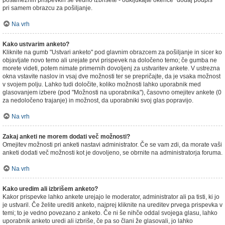
posameznih prispevkih še vedno izbrišete - odkljukajte okence "dodaj podpis"
pri samem obrazcu za pošiljanje.
Na vrh
Kako ustvarim anketo?
Kliknite na gumb "Ustvari anketo" pod glavnim obrazcem za pošiljanje in sicer ko
objavljate novo temo ali urejate prvi prispevek na določeno temo; če gumba ne
morete videti, potem nimate primernih dovoljenj za ustvaritev ankete. V ustrezna
okna vstavite naslov in vsaj dve možnosti ter se prepričajte, da je vsaka možnost
v svojem polju. Lahko tudi določite, koliko možnosti lahko uporabnik med
glasovanjem izbere (pod "Možnosti na uporabnika"), časovno omejitev ankete (0
za nedoločeno trajanje) in možnost, da uporabniki svoj glas popravijo.
Na vrh
Zakaj anketi ne morem dodati več možnosti?
Omejitev možnosti pri anketi nastavi administrator. Če se vam zdi, da morate vaši
anketi dodati več možnosti kot je dovoljeno, se obrnite na administratorja foruma.
Na vrh
Kako uredim ali izbrišem anketo?
Kakor prispevke lahko ankete urejajo le moderator, administrator ali pa tisti, ki jo
je ustvaril. Če želite urediti anketo, najprej kliknite na ureditev prvega prispevka v
temi; to je vedno povezano z anketo. Če ni še nihče oddal svojega glasu, lahko
uporabnik anketo uredi ali izbriše, če pa so člani že glasovali, jo lahko