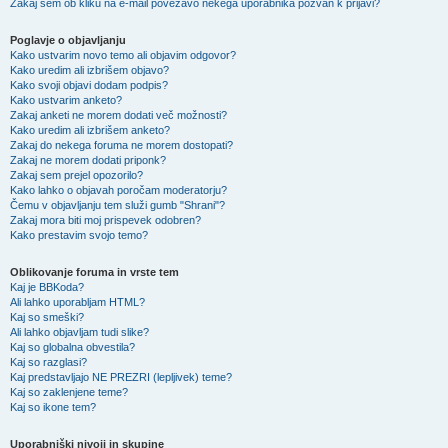
Zakaj sem ob kliku na e-mail povezavo nekega uporabnika pozvan k prijavi?
Poglavje o objavljanju
Kako ustvarim novo temo ali objavim odgovor?
Kako uredim ali izbrišem objavo?
Kako svoji objavi dodam podpis?
Kako ustvarim anketo?
Zakaj anketi ne morem dodati več možnosti?
Kako uredim ali izbrišem anketo?
Zakaj do nekega foruma ne morem dostopati?
Zakaj ne morem dodati priponk?
Zakaj sem prejel opozorilo?
Kako lahko o objavah poročam moderatorju?
Čemu v objavljanju tem služi gumb "Shrani"?
Zakaj mora biti moj prispevek odobren?
Kako prestavim svojo temo?
Oblikovanje foruma in vrste tem
Kaj je BBKoda?
Ali lahko uporabljam HTML?
Kaj so smeški?
Ali lahko objavljam tudi slike?
Kaj so globalna obvestila?
Kaj so razglasi?
Kaj predstavljajo NE PREZRI (lepljivek) teme?
Kaj so zaklenjene teme?
Kaj so ikone tem?
Uporabniški nivoji in skupine