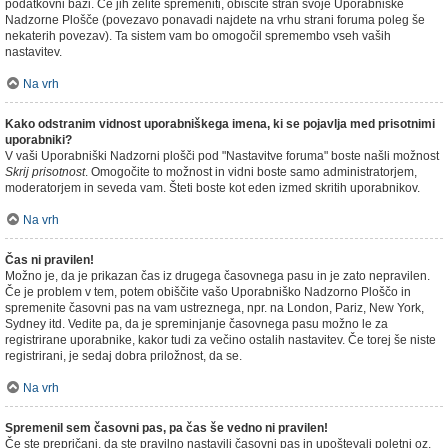
podatkovni bazi. Če jih želite spremeniti, obiščite stran svoje Uporabniške
Nadzorne Plošče (povezavo ponavadi najdete na vrhu strani foruma poleg še
nekaterih povezav). Ta sistem vam bo omogočil spremembo vseh vaših
nastavitev.
Na vrh
Kako odstranim vidnost uporabniškega imena, ki se pojavlja med prisotnimi
uporabniki?
V vaši Uporabniški Nadzorni plošči pod "Nastavitve foruma" boste našli možnost
Skrij prisotnost
. Omogočite to možnost in vidni boste samo administratorjem,
moderatorjem in seveda vam. Šteti boste kot eden izmed skritih uporabnikov.
Na vrh
Čas ni pravilen!
Možno je, da je prikazan čas iz drugega časovnega pasu in je zato nepravilen.
Če je problem v tem, potem obiščite vašo Uporabniško Nadzorno Ploščo in
spremenite časovni pas na vam ustreznega, npr. na London, Pariz, New York,
Sydney itd. Vedite pa, da je spreminjanje časovnega pasu možno le za
registrirane uporabnike, kakor tudi za večino ostalih nastavitev. Če torej še niste
registrirani, je sedaj dobra priložnost, da se.
Na vrh
Spremenil sem časovni pas, pa čas še vedno ni pravilen!
Če ste prepričani, da ste pravilno nastavili časovni pas in upoštevali poletni oz.