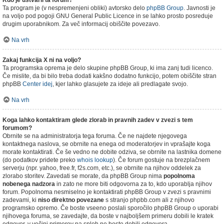
Kdo je ustvaril ta forum?
Ta program je (v nespremenjeni obliki) avtorsko delo
phpBB Group
. Javnosti je
na voljo pod pogoji GNU General Public Licence in se lahko prosto posreduje
drugim uporabnikom. Za več informacij obiščite povezavo.
Na vrh
Zakaj funkcija X ni na voljo?
Ta programska oprema je delo skupine phpBB Group, ki ima zanj tudi licenco.
Če mislite, da bi bilo treba dodati kakšno dodatno funkcijo, potem obiščite stran
phpBB
Center idej
, kjer lahko glasujete za ideje ali predlagate svojo.
Na vrh
Koga lahko kontaktiram glede zlorab in pravnih zadev v zvezi s tem
forumom?
Obrnite se na administratorja tega foruma. Če ne najdete njegovega
kontaktnega naslova, se obrnite na enega od moderatorjev in vprašajte koga
morate kontaktirati. Če še vedno ne dobite odziva, se obrnite na lastnika domene
(do podatkov pridete preko
whois lookup
). Če forum gostuje na brezplačnem
serverju (npr. yahoo, free.fr, f2s.com, etc.), se obrnite na njihov oddelek za
zlorabo storitev. Zavedati se morate, da phpBB Group nima
popolnoma
nobenega nadzora
in zato ne more biti odgovorna za to, kdo uporablja njihov
forum. Popolnoma nesmiselno je kontaktirati phpBB Group v zvezi s pravnimi
zadevami, ki
niso direktno povezane
s stranjo phpbb.com ali z njihovo
programsko opremo. Če boste vseeno poslali sporočilo phpBB Group o uporabi
njihovega foruma, se zavedajte, da boste v najboljšem primeru dobili le kratek