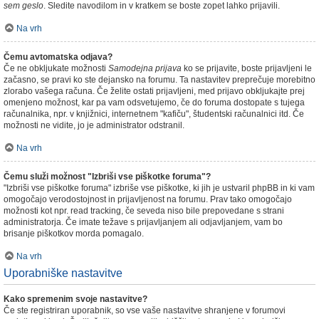
sem geslo
. Sledite navodilom in v kratkem se boste zopet lahko prijavili.
Na vrh
Čemu avtomatska odjava?
Če ne obkljukate možnosti
Samodejna prijava
ko se prijavite, boste prijavljeni le
začasno, se pravi ko ste dejansko na forumu. Ta nastavitev preprečuje morebitno
zlorabo vašega računa. Če želite ostati prijavljeni, med prijavo obkljukajte prej
omenjeno možnost, kar pa vam odsvetujemo, če do foruma dostopate s tujega
računalnika, npr. v knjižnici, internetnem "kafiču", študentski računalnici itd. Če
možnosti ne vidite, jo je administrator odstranil.
Na vrh
Čemu služi možnost "Izbriši vse piškotke foruma"?
"Izbriši vse piškotke foruma" izbriše vse piškotke, ki jih je ustvaril phpBB in ki vam
omogočajo verodostojnost in prijavljenost na forumu. Prav tako omogočajo
možnosti kot npr. read tracking, če seveda niso bile prepovedane s strani
administratorja. Če imate težave s prijavljanjem ali odjavljanjem, vam bo
brisanje piškotkov morda pomagalo.
Na vrh
Uporabniške nastavitve
Kako spremenim svoje nastavitve?
Če ste registriran uporabnik, so vse vaše nastavitve shranjene v forumovi