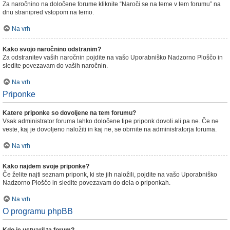
Za naročnino na določene forume kliknite “Naroči se na teme v tem forumu” na
dnu stranipred vstopom na temo.
Na vrh
Kako svojo naročnino odstranim?
Za odstranitev vaših naročnin pojdite na vašo Uporabniško Nadzorno Ploščo in
sledite povezavam do vaših naročnin.
Na vrh
Priponke
Katere priponke so dovoljene na tem forumu?
Vsak administrator foruma lahko določene tipe priponk dovoli ali pa ne. Če ne
veste, kaj je dovoljeno naložiti in kaj ne, se obrnite na administratorja foruma.
Na vrh
Kako najdem svoje priponke?
Če želite najti seznam priponk, ki ste jih naložili, pojdite na vašo Uporabniško
Nadzorno Ploščo in sledite povezavam do dela o priponkah.
Na vrh
O programu phpBB