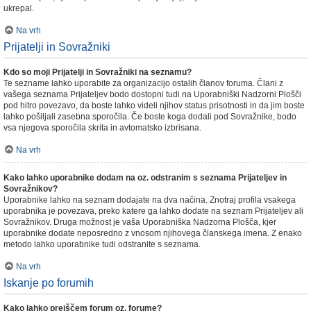
ukrepal.
Na vrh
Prijatelji in Sovražniki
Kdo so moji Prijatelji in Sovražniki na seznamu?
Te sezname lahko uporabite za organizacijo ostalih članov foruma. Člani z
vašega seznama Prijateljev bodo dostopni tudi na Uporabniški Nadzorni Plošči
pod hitro povezavo, da boste lahko videli njihov status prisotnosti in da jim boste
lahko pošiljali zasebna sporočila. Če boste koga dodali pod Sovražnike, bodo
vsa njegova sporočila skrita in avtomatsko izbrisana.
Na vrh
Kako lahko uporabnike dodam na oz. odstranim s seznama Prijateljev in
Sovražnikov?
Uporabnike lahko na seznam dodajate na dva načina. Znotraj profila vsakega
uporabnika je povezava, preko katere ga lahko dodate na seznam Prijateljev ali
Sovražnikov. Druga možnost je vaša Uporabniška Nadzorna Plošča, kjer
uporabnike dodate neposredno z vnosom njihovega članskega imena. Z enako
metodo lahko uporabnike tudi odstranite s seznama.
Na vrh
Iskanje po forumih
Kako lahko preiščem forum oz. forume?