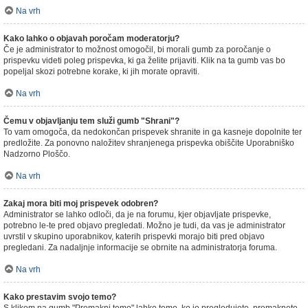
Na vrh
Kako lahko o objavah poročam moderatorju?
Če je administrator to možnost omogočil, bi morali gumb za poročanje o
prispevku videti poleg prispevka, ki ga želite prijaviti. Klik na ta gumb vas bo
popeljal skozi potrebne korake, ki jih morate opraviti.
Na vrh
Čemu v objavljanju tem služi gumb "Shrani"?
To vam omogoča, da nedokončan prispevek shranite in ga kasneje dopolnite ter
predložite. Za ponovno naložitev shranjenega prispevka obiščite Uporabniško
Nadzorno Ploščo.
Na vrh
Zakaj mora biti moj prispevek odobren?
Administrator se lahko odloči, da je na forumu, kjer objavljate prispevke,
potrebno le-te pred objavo pregledati. Možno je tudi, da vas je administrator
uvrstil v skupino uporabnikov, katerih prispevki morajo biti pred objavo
pregledani. Za nadaljnje informacije se obrnite na administratorja foruma.
Na vrh
Kako prestavim svojo temo?