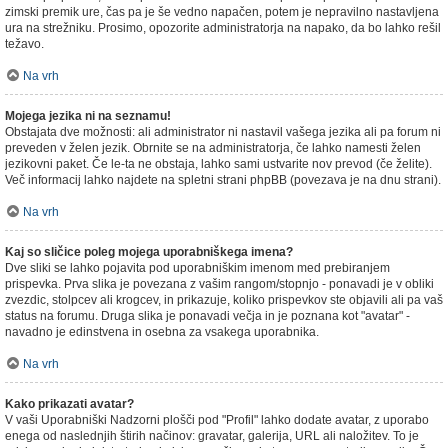
zimski premik ure, čas pa je še vedno napačen, potem je nepravilno nastavljena
ura na strežniku. Prosimo, opozorite administratorja na napako, da bo lahko rešil
težavo.
Na vrh
Mojega jezika ni na seznamu!
Obstajata dve možnosti: ali administrator ni nastavil vašega jezika ali pa forum ni
preveden v želen jezik. Obrnite se na administratorja, če lahko namesti želen
jezikovni paket. Če le-ta ne obstaja, lahko sami ustvarite nov prevod (če želite).
Več informacij lahko najdete na spletni strani phpBB (povezava je na dnu strani).
Na vrh
Kaj so sličice poleg mojega uporabniškega imena?
Dve sliki se lahko pojavita pod uporabniškim imenom med prebiranjem
prispevka. Prva slika je povezana z vašim rangom/stopnjo - ponavadi je v obliki
zvezdic, stolpcev ali krogcev, in prikazuje, koliko prispevkov ste objavili ali pa vaš
status na forumu. Druga slika je ponavadi večja in je poznana kot "avatar" -
navadno je edinstvena in osebna za vsakega uporabnika.
Na vrh
Kako prikazati avatar?
V vaši Uporabniški Nadzorni plošči pod "Profil" lahko dodate avatar, z uporabo
enega od naslednjih štirih načinov: gravatar, galerija, URL ali naložitev. To je