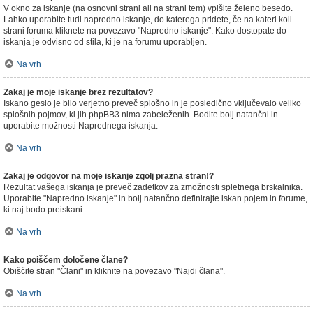
V okno za iskanje (na osnovni strani ali na strani tem) vpišite želeno besedo.
Lahko uporabite tudi napredno iskanje, do katerega pridete, če na kateri koli
strani foruma kliknete na povezavo "Napredno iskanje". Kako dostopate do
iskanja je odvisno od stila, ki je na forumu uporabljen.
Na vrh
Zakaj je moje iskanje brez rezultatov?
Iskano geslo je bilo verjetno preveč splošno in je posledično vključevalo veliko
splošnih pojmov, ki jih phpBB3 nima zabeleženih. Bodite bolj natančni in
uporabite možnosti Naprednega iskanja.
Na vrh
Zakaj je odgovor na moje iskanje zgolj prazna stran!?
Rezultat vašega iskanja je preveč zadetkov za zmožnosti spletnega brskalnika.
Uporabite "Napredno iskanje" in bolj natančno definirajte iskan pojem in forume,
ki naj bodo preiskani.
Na vrh
Kako poiščem določene člane?
Obiščite stran "Člani" in kliknite na povezavo "Najdi člana".
Na vrh