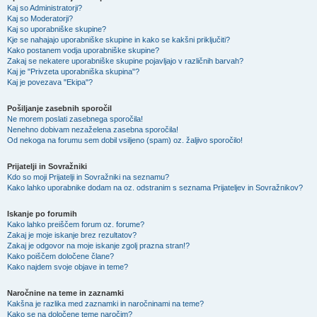
Kaj so Administratorji?
Kaj so Moderatorji?
Kaj so uporabniške skupine?
Kje se nahajajo uporabniške skupine in kako se kakšni priključiti?
Kako postanem vodja uporabniške skupine?
Zakaj se nekatere uporabniške skupine pojavljajo v različnih barvah?
Kaj je "Privzeta uporabniška skupina"?
Kaj je povezava "Ekipa"?
Pošiljanje zasebnih sporočil
Ne morem poslati zasebnega sporočila!
Nenehno dobivam nezaželena zasebna sporočila!
Od nekoga na forumu sem dobil vsiljeno (spam) oz. žaljivo sporočilo!
Prijatelji in Sovražniki
Kdo so moji Prijatelji in Sovražniki na seznamu?
Kako lahko uporabnike dodam na oz. odstranim s seznama Prijateljev in Sovražnikov?
Iskanje po forumih
Kako lahko preiščem forum oz. forume?
Zakaj je moje iskanje brez rezultatov?
Zakaj je odgovor na moje iskanje zgolj prazna stran!?
Kako poiščem določene člane?
Kako najdem svoje objave in teme?
Naročnine na teme in zaznamki
Kakšna je razlika med zaznamki in naročninami na teme?
Kako se na določene teme naročim?