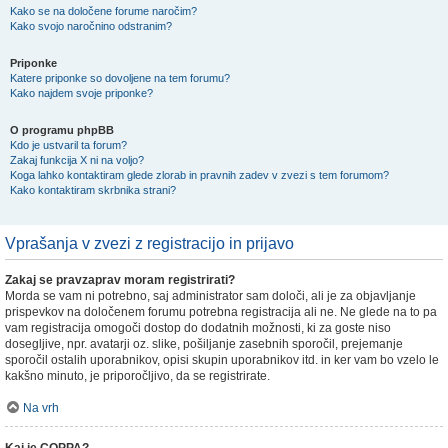
Kako se na določene forume naročim?
Kako svojo naročnino odstranim?
Priponke
Katere priponke so dovoljene na tem forumu?
Kako najdem svoje priponke?
O programu phpBB
Kdo je ustvaril ta forum?
Zakaj funkcija X ni na voljo?
Koga lahko kontaktiram glede zlorab in pravnih zadev v zvezi s tem forumom?
Kako kontaktiram skrbnika strani?
Vprašanja v zvezi z registracijo in prijavo
Zakaj se pravzaprav moram registrirati?
Morda se vam ni potrebno, saj administrator sam določi, ali je za objavljanje
prispevkov na določenem forumu potrebna registracija ali ne. Ne glede na to pa
vam registracija omogoči dostop do dodatnih možnosti, ki za goste niso
dosegljive, npr. avatarji oz. slike, pošiljanje zasebnih sporočil, prejemanje
sporočil ostalih uporabnikov, opisi skupin uporabnikov itd. in ker vam bo vzelo le
kakšno minuto, je priporočljivo, da se registrirate.
Na vrh