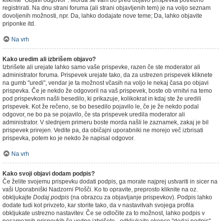
kliknite "Objavi odgovor". Morda se vam bo pred objavo prispevka potrebno
registrirati. Na dnu strani foruma (ali strani objavljenih tem) je na voljo seznam
dovoljenih možnosti, npr. Da, lahko dodajate nove teme; Da, lahko objavite
priponke itd.
Na vrh
Kako uredim ali izbrišem objavo?
Izbrišete ali urejate lahko samo vaše prispevke, razen če ste moderator ali
administrator foruma. Prispevek urejate tako, da za ustrezen prispevek kliknete
na gumb "uredi", vendar je ta možnost včasih na voljo le nekaj časa po objavi
prispevka. Če je nekdo že odgovoril na vaš prispevek, boste ob vrnitvi na temo
pod prispevkom našli besedilo, ki prikazuje, kolikokrat in kdaj ste že uredili
prispevek. Kot že rečeno, se bo besedilo pojavilo le, če je že nekdo podal
odgovor, ne bo pa se pojavilo, če sta prispevek uredila moderator ali
administrator. V slednjem primeru boste morda našli le zaznamek, zakaj je bil
prispevek prirejen. Vedite pa, da običajni uporabniki ne morejo več izbrisati
prispevka, potem ko je nekdo že napisal odgovor.
Na vrh
Kako svoji objavi dodam podpis?
Če želite svojemu prispevku dodati podpis, ga morate najprej ustvariti in sicer na
vaši Uporabniški Nadzorni Plošči. Ko to opravite, preprosto kliknite na oz.
obkljukajte
Dodaj podpis
(na obrazcu za objavljanje prispevkov). Podpis lahko
dodate tudi kot privzeto, kar storite tako, da v nastavitvah svojega profila
obkljukate ustrezno nastavitev. Če se odločite za to možnost, lahko podpis v