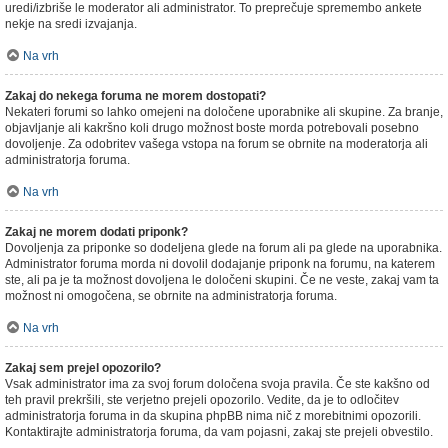
uredi/izbriše le moderator ali administrator. To preprečuje spremembo ankete
nekje na sredi izvajanja.
Na vrh
Zakaj do nekega foruma ne morem dostopati?
Nekateri forumi so lahko omejeni na določene uporabnike ali skupine. Za branje,
objavljanje ali kakršno koli drugo možnost boste morda potrebovali posebno
dovoljenje. Za odobritev vašega vstopa na forum se obrnite na moderatorja ali
administratorja foruma.
Na vrh
Zakaj ne morem dodati priponk?
Dovoljenja za priponke so dodeljena glede na forum ali pa glede na uporabnika.
Administrator foruma morda ni dovolil dodajanje priponk na forumu, na katerem
ste, ali pa je ta možnost dovoljena le določeni skupini. Če ne veste, zakaj vam ta
možnost ni omogočena, se obrnite na administratorja foruma.
Na vrh
Zakaj sem prejel opozorilo?
Vsak administrator ima za svoj forum določena svoja pravila. Če ste kakšno od
teh pravil prekršili, ste verjetno prejeli opozorilo. Vedite, da je to odločitev
administratorja foruma in da skupina phpBB nima nič z morebitnimi opozorili.
Kontaktirajte administratorja foruma, da vam pojasni, zakaj ste prejeli obvestilo.