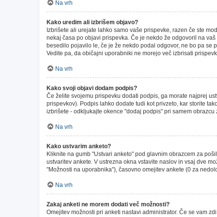
Na vrh
Kako uredim ali izbrišem objavo?
Izbrišete ali urejate lahko samo vaše prispevke, razen če ste mod
nekaj časa po objavi prispevka. Če je nekdo že odgovoril na vaš pr
besedilo pojavilo le, če je že nekdo podal odgovor, ne bo pa se p
Vedite pa, da običajni uporabniki ne morejo več izbrisati prispev
Na vrh
Kako svoji objavi dodam podpis?
Če želite svojemu prispevku dodati podpis, ga morate najprej ustva
prispevkov). Podpis lahko dodate tudi kot privzeto, kar storite t
izbrišete - odkljukajte okence "dodaj podpis" pri samem obrazcu z
Na vrh
Kako ustvarim anketo?
Kliknite na gumb "Ustvari anketo" pod glavnim obrazcem za pošilj
ustvaritev ankete. V ustrezna okna vstavite naslov in vsaj dve m
"Možnosti na uporabnika"), časovno omejitev ankete (0 za nedoloč
Na vrh
Zakaj anketi ne morem dodati več možnosti?
Omejitev možnosti pri anketi nastavi administrator. Če se vam zdi