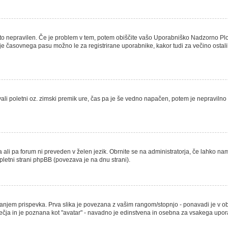
ato nepravilen. Če je problem v tem, potem obiščite vašo Uporabniško Nadzorno Pl
e časovnega pasu možno le za registrirane uporabnike, kakor tudi za večino ostalih n
evali poletni oz. zimski premik ure, čas pa je še vedno napačen, potem je nepravilno
a ali pa forum ni preveden v želen jezik. Obrnite se na administratorja, če lahko na
spletni strani phpBB (povezava je na dnu strani).
jem prispevka. Prva slika je povezana z vašim rangom/stopnjo - ponavadi je v obliki
 večja in je poznana kot "avatar" - navadno je edinstvena in osebna za vsakega upo