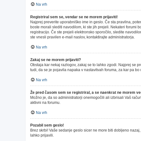
Na vrh
Registriral sem se, vendar se ne morem prijaviti!
Najprej preverite uporabniško ime in geslo. Če sta pravilna, pot
boste morali slediti navodilom, ki ste jih prejeli. Nekateri forumi
registracijo. Če ste prejeli elektronsko sporočilo, sledite navodil
ste vnesli pravilen e-mail naslov, kontaktirajte administratorja.
Na vrh
Zakaj se ne morem prijaviti?
Obstaja kar nekaj razlogov, zakaj se to lahko zgodi. Najprej se pre
tudi, da se je pojavila napaka v nastavitvah foruma, za kar pa bo
Na vrh
Že pred časom sem se registriral, a se naenkrat ne morem več 
Možno je, da so administratorji onemogočili ali izbrisali Vaš račun
aktivni na forumu.
Na vrh
Pozabil sem geslo!
Brez skrbi! Vaše sedanje geslo sicer ne more biti dobljeno nazaj, 
lahko prijavili.