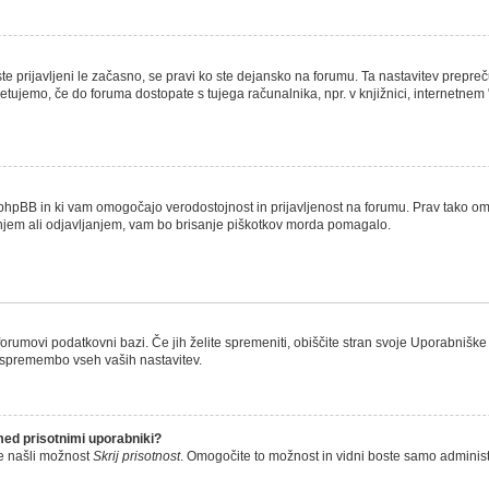
ste prijavljeni le začasno, se pravi ko ste dejansko na forumu. Ta nastavitev prepreč
jemo, če do foruma dostopate s tujega računalnika, npr. v knjižnici, internetnem "ka
aril phpBB in ki vam omogočajo verodostojnost in prijavljenost na forumu. Prav tako 
janjem ali odjavljanjem, vam bo brisanje piškotkov morda pomagalo.
 forumovi podatkovni bazi. Če jih želite spremeniti, obiščite stran svoje Uporabni
 spremembo vseh vaših nastavitev.
med prisotnimi uporabniki?
te našli možnost
Skrij prisotnost
. Omogočite to možnost in vidni boste samo adminis