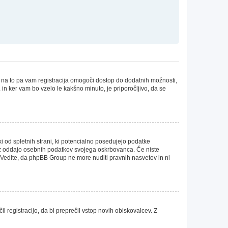
e na to pa vam registracija omogoči dostop do dodatnih možnosti,
. in ker vam bo vzelo le kakšno minuto, je priporočljivo, da se
ki od spletnih strani, ki potencialno posedujejo podatke
ja z oddajo osebnih podatkov svojega oskrbovanca. Če niste
vet. Vedite, da phpBB Group ne more nuditi pravnih nasvetov in ni
il registracijo, da bi preprečil vstop novih obiskovalcev. Z