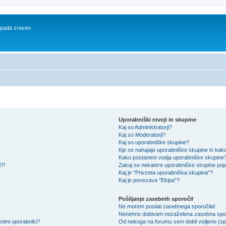
 spada zraven
Uporabniški nivoji in skupine
Kaj so Administratorji?
Kaj so Moderatorji?
Kaj so uporabniške skupine?
Kje se nahajajo uporabniške skupine in kako 
Kako postanem vodja uporabniške skupine
i?!
Zakaj se nekatere uporabniške skupine pojav
Kaj je "Privzeta uporabniška skupina"?
Kaj je povezava "Ekipa"?
Pošiljanje zasebnih sporočil
Ne morem poslati zasebnega sporočila!
Nenehno dobivam nezaželena zasebna spor
nimi uporabniki?
Od nekoga na forumu sem dobil vsiljeno (spa