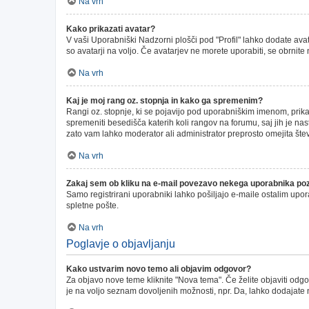
Na vrh
Kako prikazati avatar?
V vaši Uporabniški Nadzorni plošči pod "Profil" lahko dodate avata
so avatarji na voljo. Če avatarjev ne morete uporabiti, se obrnite
Na vrh
Kaj je moj rang oz. stopnja in kako ga spremenim?
Rangi oz. stopnje, ki se pojavijo pod uporabniškim imenom, prikazu
spremeniti besedišča katerih koli rangov na forumu, saj jih je na
zato vam lahko moderator ali administrator preprosto omejita štev
Na vrh
Zakaj sem ob kliku na e-mail povezavo nekega uporabnika poz
Samo registrirani uporabniki lahko pošiljajo e-maile ostalim up
spletne pošte.
Na vrh
Poglavje o objavljanju
Kako ustvarim novo temo ali objavim odgovor?
Za objavo nove teme kliknite "Nova tema". Če želite objaviti odgo
je na voljo seznam dovoljenih možnosti, npr. Da, lahko dodajate 