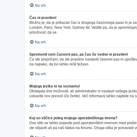
Na vrh
Čas ni pravilen!
Možno je, da je prikazan čas iz drugega časovnega pasu in je z
London, Pariz, New York, Sydney itd. Vedite pa, da je spreminjanj
priložnost, da se.
Na vrh
Spremenil sem časovni pas, pa čas še vedno ni pravilen!
Če ste prepričani, da ste pravilno nastavili časovni pas in upošt
na napako, da bo lahko rešil težavo.
Na vrh
Mojega jezika ni na seznamu!
Obstajata dve možnosti: ali administrator ni nastavil vašega jezik
ustvarite nov prevod (če želite). Več informacij lahko najdete na 
Na vrh
Kaj so sličice poleg mojega uporabniškega imena?
Dve sliki se lahko pojavita pod uporabniškim imenom med prebiran
ste objavili ali pa vaš status na forumu. Druga slika je ponavadi