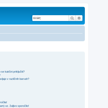
Iskanje
Napredno iskanje
se kakšni priključiti?
?
ljajo v različnih barvah?
očila!
m) oz. žaljivo sporočilo!