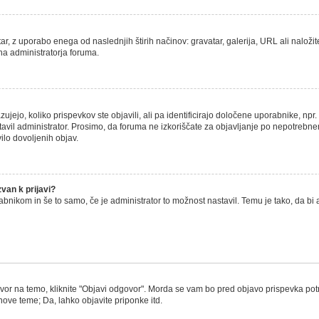
r, z uporabo enega od naslednjih štirih načinov: gravatar, galerija, URL ali naložit
 na administratorja foruma.
jejo, koliko prispevkov ste objavili, ali pa identificirajo določene uporabnike, npr
stavil administrator. Prosimo, da foruma ne izkoriščate za objavljanje po nepotrebne
ilo dovoljenih objav.
van k prijavi?
orabnikom in še to samo, če je administrator to možnost nastavil. Temu je tako, da
vor na temo, kliknite "Objavi odgovor". Morda se vam bo pred objavo prispevka potreb
nove teme; Da, lahko objavite priponke itd.