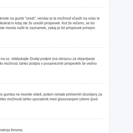
iknete na gumb "uredi", vendar je ta možnost včasih na voljo le
okrat in kdaj ste že uredili prispevek. Kot že rečeno, se bo
ste morda našli le zaznamek, zakaj je bil prispevek prirejen.
 na oz. obkljukajte
Dodaj podpis
(na obrazcu za objavljanje
 za to možnost, lahko podpis v posameznih prispevkih še vedno
 če gumba ne morete videti, potem nimate primernih dovoljenj za
, koliko možnosti lahko uporabnik med glasovanjem izbere (pod
ratorja foruma.