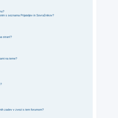
amu?
nim s seznama Prijateljev in Sovražnikov?
na stran!?
nami na teme?
u?
vnih zadev v zvezi s tem forumom?