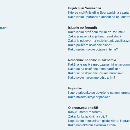
Prijatelji in Sovražniki
Kdo so moji Prijatelji in Sovražniki na sezn
Kako lahko uporabnike dodam na oz. odstra
Iskanje po forumih
ijavi?
Kako lahko preiščem forum oz. forume?
Zakaj je moje iskanje brez rezultatov?
Zakaj je odgovor na moje iskanje zgolj praz
Kako poiščem določene člane?
Kako najdem svoje objave in teme?
Naročnine na teme in zaznamki
Kakšna je razlika med zaznamki in naročni
Kako se na določene teme naročim?
Kako se na določene forume naročim?
Kako svojo naročnino odstranim?
Priponke
Katere priponke so dovoljene na tem forum
Kako najdem svoje priponke?
O programu phpBB
Kdo je ustvaril ta forum?
Zakaj funkcija X ni na voljo?
Koga lahko kontaktiram glede zlorab in pra
Kako kontaktiram skrbnika strani?