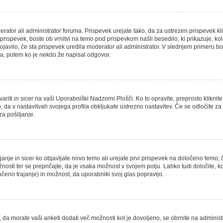
erator ali administrator foruma. Prispevek urejate tako, da za ustrezen prispevek kl
ispevek, boste ob vrnitvi na temo pod prispevkom našli besedilo, ki prikazuje, kolik
ojavilo, če sta prispevek uredila moderator ali administrator. V slednjem primeru bo
ka, potem ko je nekdo že napisal odgovor.
riti in sicer na vaši Uporabniški Nadzorni Plošči. Ko to opravite, preprosto kliknite
ako, da v nastavitvah svojega profila obkljukate ustrezno nastavitev. Če se odločite
a pošiljanje.
anje in sicer ko objavljate novo temo ali urejate prvi prispevek na določeno temo;
ožnosti ter se prepričajte, da je vsaka možnost v svojem polju. Lahko tudi določite
eno trajanje) in možnost, da uporabniki svoj glas popravijo.
, da morate vaši anketi dodati več možnosti kot je dovoljeno, se obrnite na administ