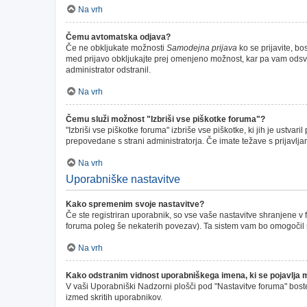
Na vrh
Čemu avtomatska odjava?
Če ne obkljukate možnosti
Samodejna prijava
ko se prijavite, bo
med prijavo obkljukajte prej omenjeno možnost, kar pa vam odsvetu
administrator odstranil.
Na vrh
Čemu služi možnost "Izbriši vse piškotke foruma"?
"Izbriši vse piškotke foruma" izbriše vse piškotke, ki jih je ustv
prepovedane s strani administratorja. Če imate težave s prijavl
Na vrh
Uporabniške nastavitve
Kako spremenim svoje nastavitve?
Če ste registriran uporabnik, so vse vaše nastavitve shranjene v
foruma poleg še nekaterih povezav). Ta sistem vam bo omogočil
Na vrh
Kako odstranim vidnost uporabniškega imena, ki se pojavlja 
V vaši Uporabniški Nadzorni plošči pod "Nastavitve foruma" bos
izmed skritih uporabnikov.