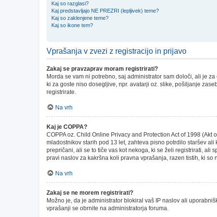
Kaj so razglasi?
Kaj predstavljajo NE PREZRI (lepljivek) teme?
Kaj so zaklenjene teme?
Kaj so ikone tem?
Vprašanja v zvezi z registracijo in prijavo
Zakaj se pravzaprav moram registrirati?
Morda se vam ni potrebno, saj administrator sam določi, ali je z
ki za goste niso dosegljive, npr. avatarji oz. slike, pošiljanje za
registrirate.
Na vrh
Kaj je COPPA?
COPPA oz. Child Online Privacy and Protection Act of 1998 (Akt o 
mladostnikov starih pod 13 let, zahteva pisno potrdilo staršev a
prepričani, ali se to tiče vas kot nekoga, ki se želi registrirati, 
pravi naslov za kakršna koli pravna vprašanja, razen tistih, ki so
Na vrh
Zakaj se ne morem registrirati?
Možno je, da je administrator blokiral vaš IP naslov ali uporabnišk
vprašanji se obrnite na administratorja foruma.