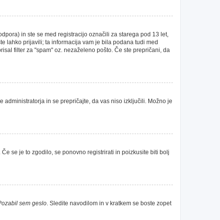
ora) in ste se med registracijo označili za starega pod 13 let,
te lahko prijavili; ta informacija vam je bila podana tudi med
brisal filter za "spam" oz. nezaželeno pošto. Če ste prepričani, da
 administratorja in se prepričajte, da vas niso izključili. Možno je
e se je to zgodilo, se ponovno registrirati in poizkusite biti bolj
Pozabil sem geslo
. Sledite navodilom in v kratkem se boste zopet