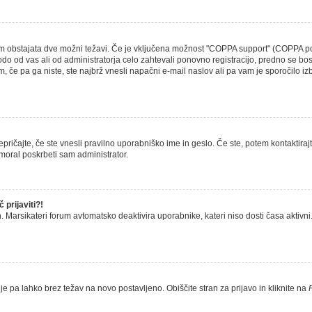
em obstajata dve možni težavi. Če je vključena možnost "COPPA support" (COPPA podp
 bodo od vas ali od administratorja celo zahtevali ponovno registracijo, predno se bos
om, če pa ga niste, ste najbrž vnesli napačni e-mail naslov ali pa vam je sporočilo iz
pričajte, če ste vnesli pravilno uporabniško ime in geslo. Če ste, potem kontaktirajte
 moral poskrbeti sam administrator.
prijaviti?!
. Marsikateri forum avtomatsko deaktivira uporabnike, kateri niso dosti časa aktivni. Č
je pa lahko brez težav na novo postavljeno. Obiščite stran za prijavo in kliknite na