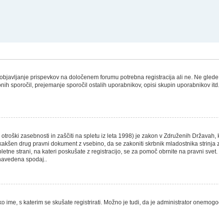
a objavljanje prispevkov na določenem forumu potrebna registracija ali ne. Ne gled
sebnih sporočil, prejemanje sporočil ostalih uporabnikov, opisi skupin uporabnikov itd
otroški zasebnosti in zaščiti na spletu iz leta 1998) je zakon v Združenih Državah, 
li kakšen drug pravni dokument z vsebino, da se zakoniti skrbnik mladostnika strin
ali spletne strani, na kateri poskušate z registracijo, se za pomoč obrnite na pravni s
 navedena spodaj..
o ime, s katerim se skušate registrirati. Možno je tudi, da je administrator onemogoč