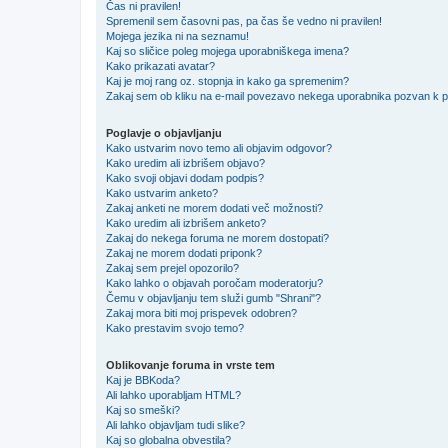
Čas ni pravilen!
Spremenil sem časovni pas, pa čas še vedno ni pravilen!
Mojega jezika ni na seznamu!
Kaj so sličice poleg mojega uporabniškega imena?
Kako prikazati avatar?
Kaj je moj rang oz. stopnja in kako ga spremenim?
Zakaj sem ob kliku na e-mail povezavo nekega uporabnika pozvan k pr
Poglavje o objavljanju
Kako ustvarim novo temo ali objavim odgovor?
Kako uredim ali izbrišem objavo?
Kako svoji objavi dodam podpis?
Kako ustvarim anketo?
Zakaj anketi ne morem dodati več možnosti?
Kako uredim ali izbrišem anketo?
Zakaj do nekega foruma ne morem dostopati?
Zakaj ne morem dodati priponk?
Zakaj sem prejel opozorilo?
Kako lahko o objavah poročam moderatorju?
Čemu v objavljanju tem služi gumb "Shrani"?
Zakaj mora biti moj prispevek odobren?
Kako prestavim svojo temo?
Oblikovanje foruma in vrste tem
Kaj je BBKoda?
Ali lahko uporabljam HTML?
Kaj so smeški?
Ali lahko objavljam tudi slike?
Kaj so globalna obvestila?