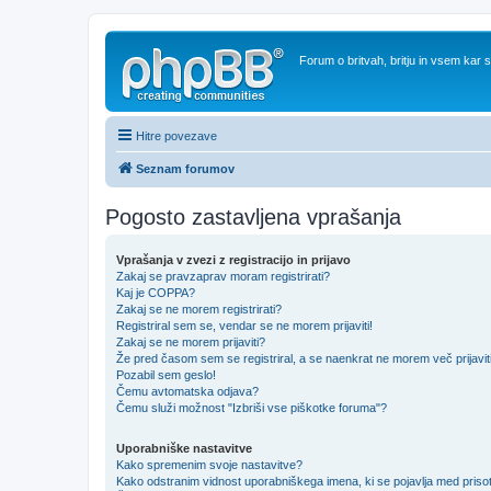
Forum o britvah, britju in vsem kar
Hitre povezave
Seznam forumov
Pogosto zastavljena vprašanja
Vprašanja v zvezi z registracijo in prijavo
Zakaj se pravzaprav moram registrirati?
Kaj je COPPA?
Zakaj se ne morem registrirati?
Registriral sem se, vendar se ne morem prijaviti!
Zakaj se ne morem prijaviti?
Že pred časom sem se registriral, a se naenkrat ne morem več prijavit
Pozabil sem geslo!
Čemu avtomatska odjava?
Čemu služi možnost "Izbriši vse piškotke foruma"?
Uporabniške nastavitve
Kako spremenim svoje nastavitve?
Kako odstranim vidnost uporabniškega imena, ki se pojavlja med prisot