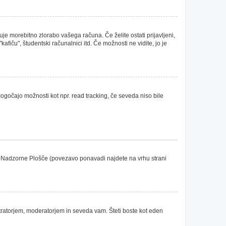
uje morebitno zlorabo vašega računa. Če želite ostati prijavljeni,
fiču", študentski računalnici itd. Če možnosti ne vidite, jo je
omogočajo možnosti kot npr. read tracking, če seveda niso bile
ške Nadzorne Plošče (povezavo ponavadi najdete na vrhu strani
tratorjem, moderatorjem in seveda vam. Šteti boste kot eden