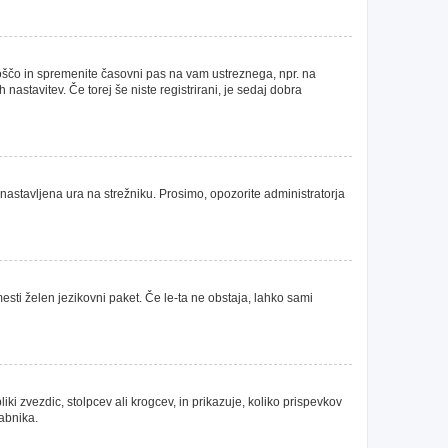
oščo in spremenite časovni pas na vam ustreznega, npr. na
astavitev. Če torej še niste registrirani, je sedaj dobra
 nastavljena ura na strežniku. Prosimo, opozorite administratorja
mesti želen jezikovni paket. Če le-ta ne obstaja, lahko sami
 zvezdic, stolpcev ali krogcev, in prikazuje, koliko prispevkov
rabnika.