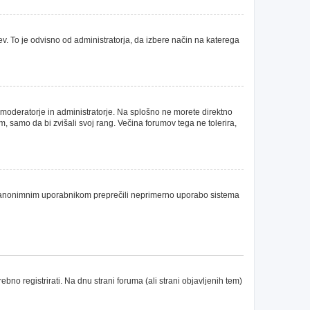
ev. To je odvisno od administratorja, da izbere način na katerega
. moderatorje in administratorje. Na splošno ne morete direktno
m, samo da bi zvišali svoj rang. Večina forumov tega ne tolerira,
 bi anonimnim uporabnikom preprečili neprimerno uporabo sistema
no registrirati. Na dnu strani foruma (ali strani objavljenih tem)